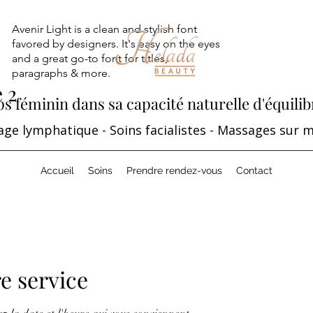
Avenir Light is a clean and stylish font
favored by designers. It's easy on the eyes
and a great go-to font for titles,
paragraphs & more.
e 2
 féminin dans sa capacité naturelle d'équilib
age lymphatique - Soins facialistes - Massages sur 
Accueil
Soins
Prendre rendez-vous
Contact
e service