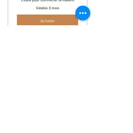
L'idéal pour commener la madéro
Valable 3 mois
Acheter
Madérothérapie jambes et
fessiers
Cure d’attaque Renata
França
500€
€
500
5 séances à raison de une par
semaine pendant 3 semaines suivie
de deux espacées de 2 semaines