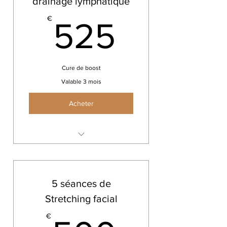
drainage lymphatique
525€
€
525
Cure de boost
Valable 3 mois
Acheter
Drainage lymphatique
5 séances de
Stretching facial
€